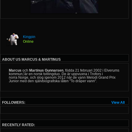
Kingpin
Online
ABOUT US MARCUS & MARTINUS
Marcus
och
Martinus Gunnarsen
, födda
21 februari
2002
i
Elverums
[
kommun
,
är en
norsk
tvillingduo
. De är uppvuxna i
Trofors
i
norra
Norge
, och slog igenom 2012 när de vann
Melodi Grand Prix
Junior
med den självbiografiska låten "To dråper vann".
FOLLOWERS:
View All
RECENTLY RATED: