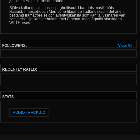
just nu mest kritikerrosade band.
Själva kallar de sin musik spaghettisoul, i bandets musik möts
klassisk filmestetik och Morricone-liknande ljudlandskap – det är en
bestämd framåtrörelse och äventyrskänsla som kan ta lyssnaren vart
som helst. Ifjol kom debutalbumet Cinema, med lågmält storslagna
Wild Horses.
FOLLOWERS:
View All
RECENTLY RATED:
STATS
AUDIO TRACKS: 2