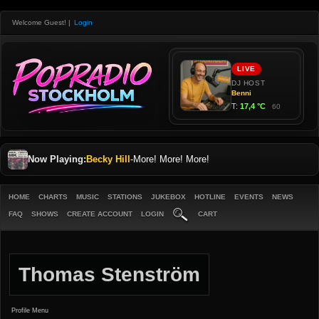
Welcome Guest!
|
Login
Now Playing:
Becky Hill
-
More! More! More!
HOME
CHARTS
MUSIC
STATIONS
JUKEBOX
HOTLINE
EVENTS
NEWS
FAQ
SHOWS
CREATE ACCOUNT
LOGIN
CART
Thomas Stenström
Profile Menu