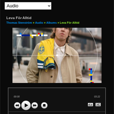
Leva För Alltid
Thomas Stenström
»
Audio
»
Albums
» Leva För Alltid
00:00
03:22