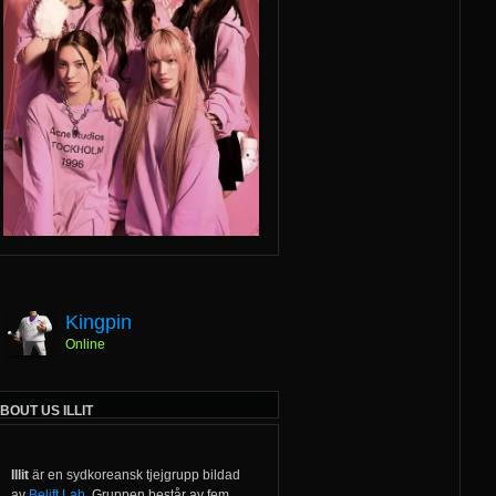
Kingpin
Online
BOUT US ILLIT
Illit
är en sydkoreansk tjejgrupp bildad
av
Belift Lab
. Gruppen består av fem