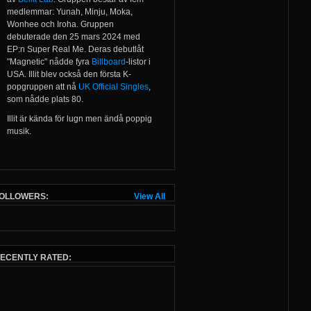
medlemmar: Yunah, Minju, Moka,
Wonhee och Iroha. Gruppen
debuterade den 25 mars 2024 med
EP:n Super Real Me. Deras debutlåt
"Magnetic" nådde fyra
Billboard
-listor i
USA. Illit blev också den första K-
popgruppen att nå
UK Official Singles
,
som nådde plats 80.
Illit är kända för lugn men ändå poppig
musik.
OLLOWERS:
View All
ECENTLY RATED: