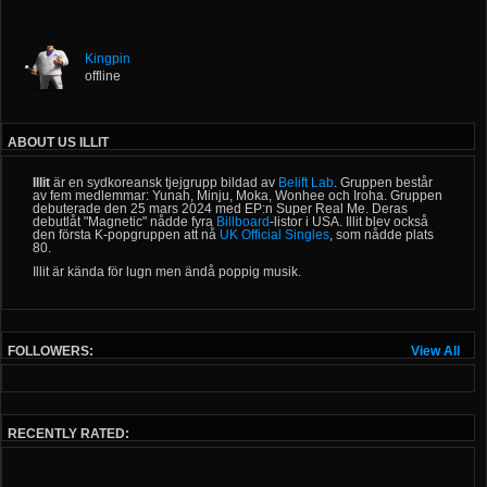
Kingpin
offline
ABOUT US ILLIT
Illit
är en sydkoreansk tjejgrupp bildad av
Belift Lab
. Gruppen består
av fem medlemmar: Yunah, Minju, Moka, Wonhee och Iroha. Gruppen
debuterade den 25 mars 2024 med EP:n Super Real Me. Deras
debutlåt "Magnetic" nådde fyra
Billboard
-listor i USA. Illit blev också
den första K-popgruppen att nå
UK Official Singles
, som nådde plats
80.
Illit är kända för lugn men ändå poppig musik.
FOLLOWERS:
View All
RECENTLY RATED: